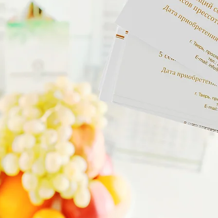
РЕВОПЛОЩЕ
лпг массаж, эндосфера, кавитация,
миофасциальный, пластический
скульптурированный массаж и др.