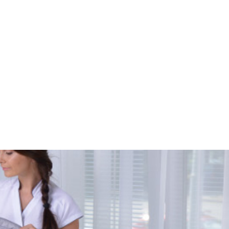
НАШИ КОНТАКТЫ
г. Тверь, проспект Октябрьский 99, секция 4
г. Тверь, З. Коноплянниковой 21