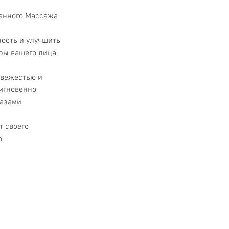
анного Массажа 
ость и улучшить 
ры вашего лица, 
свежестью и 
мгновенно 
азами.
т своего 
о 