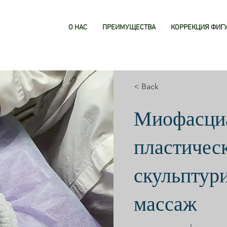
О НАС
ПРЕИМУЩЕСТВА
КОРРЕКЦИЯ ФИГ
< Back
Миофасци
пластичес
скульптур
массаж