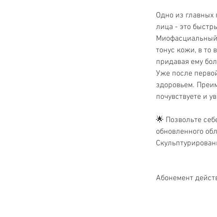
Одно из главных
лица - это быстр
Миофасциальный 
тонус кожи, в то
придавая ему бол
Уже после первой
здоровьем. Преим
почувствуете и у
🌟 Позвольте себ
обновленного об
Скульптурирован
Абонемент действ